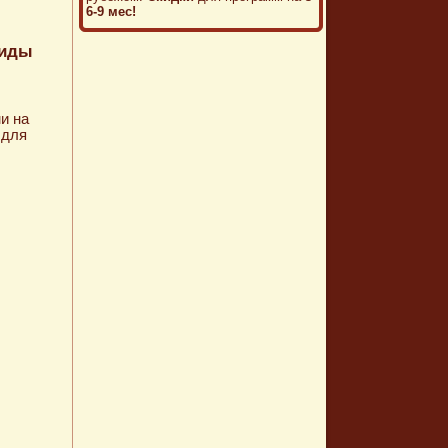
6-9 мес!
виды
и на
 для