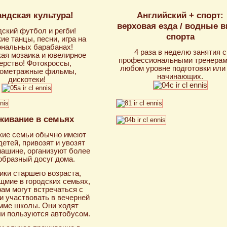
ндская культура!
Английский + спорт:
верховая езда / водные 
ский футбол и регби!
спорта
ие танцы, песни, игра на
ональных барабанах!
4 раза в неделю занятия с
ая мозаика и ювелирное
профессиональными тренерам
ерство! Фотокроссы,
любом уровне подготовки или
кометражные фильмы,
начинающих.
дискотеки!
живание в семьях
кие семьи обычно имеют
етей, привозят и увозят
машине, организуют более
образный досуг дома.
ки старшего возраста,
мие в городских семьях,
рам могут встречаться с
и участвовать в вечерней
мме школы. Они ходят
и пользуются автобусом.