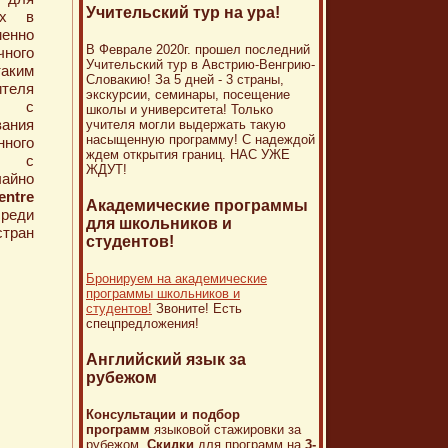
Учительский тур на ура!
их в
енно
В Феврале 2020г. прошел последний
ного
Учительский тур в Австрию-Венгрию-
таким
Словакию! За 5 дней - 3 страны,
теля
экскурсии, семинары, посещение
 и с
школы и университета! Только
ания
учителя могли выдержать такую
насыщенную программу! С надеждой
ного
ждем открытия границ. НАС УЖЕ
я с
ЖДУТ!
чайно
tre
Академические программы
реди
для школьников и
тран
студентов!
Бронируем на академические
программы школьников и
студентов!
Звоните! Есть
спецпредложения!
Английский язык за
рубежом
Консультации и подбор
программ
языковой стажировки за
рубежом.
Скидки
для программ на
3-