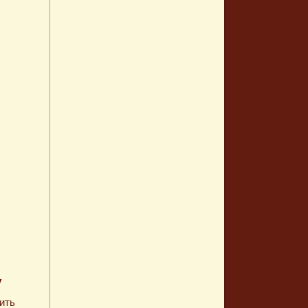
у
ить