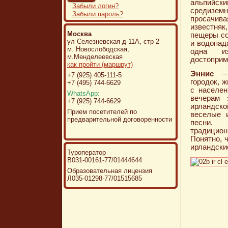
аль
Забыли логин?
средиземн
Забыли пароль?
просачив
известняк
Москва
пещеры со
ул Селезневская д 11А, стр 2
и водопад
м. Новослободская,
одна и
м.Менделеевская
достоприм
как пройти (маршрут)
Эннис
– 
+7 (925) 405-111-5
городок, 
+7 (495) 744-6629
с населен
WhatsApp:
вечерам 
+7 (925) 744-6629
ирландск
Прием посетителей по
веселые 
предварительной договоренности
песни.
традицион
Понятно, 
ирландски
Туроператор
В031-00161-77/01444644
Образовательная лицензия
Л035-01298-77/01515685