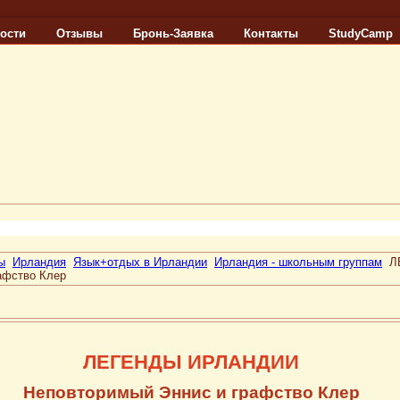
ости
Отзывы
Бронь-Заявка
Контакты
StudyCamp
ы
Ирландия
Язык+отдых в Ирландии
Ирландия - школьным группам
Л
афство Клер
ЛЕГЕНДЫ ИРЛАНДИИ
Неповторимый Эннис и графство Клер