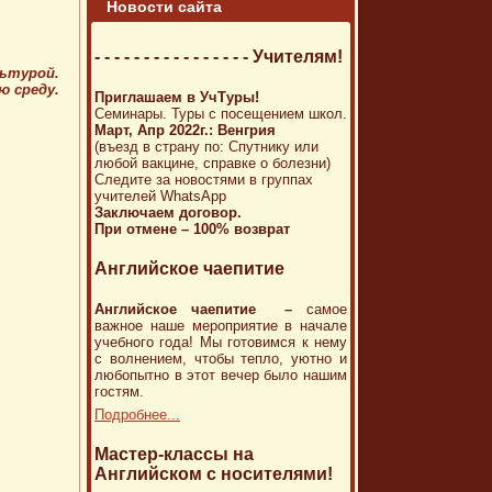
Новости сайта
- - - - - - - - - - - - - - - - Учителям!
льтурой.
ю среду.
Приглашаем в УчТуры!
Семинары. Туры с посещением школ.
Март, Апр 2022г.: Венгрия
(въезд в страну по: Спутнику или
любой вакцине, справке о болезни)
Следите за новостями в группах
учителей WhatsApp
Заключаем договор.
При отмене – 100% возврат
Английское чаепитие
Английское чаепитие –
самое
важное наше мероприятие в начале
учебного года! Мы готовимся к нему
с волнением, чтобы тепло, уютно и
любопытно в этот вечер было нашим
гостям.
Подробнее...
Мастер-классы на
Английском с носителями!