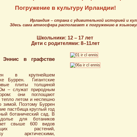
Погружение в культуру Ирландии!
Ирландия
– страна с удивительной историей и ку
Здесь сама атмосфера располагает к погружению в языкову
Школьники: 12 – 17 лет
Дети с родителями: 8–11лет
 Эннис в графстве
ожен в крупнейшем
ике Буррен. Гигантские
ковые плиты толщиной
0м – служат природным
тором: они поглощают
 тепло летом и неспешно
о зимой. Поэтому Буррен
шие пастбища круглый год
ный ботанический сад. В
здолье для ботаников
тает свыше 600 видов
стущих растений,
шку арктическими,