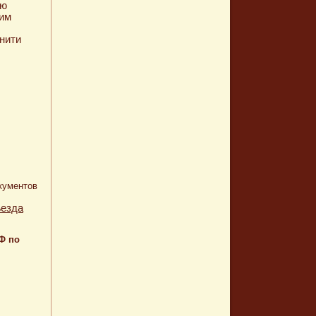
ую
тим
нити
кументов
ъезда
Ф по