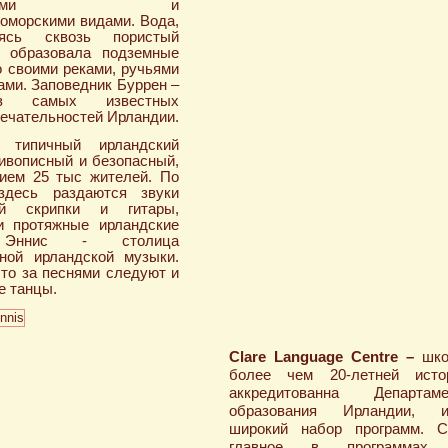
пийскими и
оморскими видами. Вода,
аясь сквозь пористый
, образовала подземные
 своими реками, ручьями
ами. Заповедник Буррен –
з самых известных
ечательностей Ирландии.
типичный ирландский
живописный и безопасный,
ием 25 тыс жителей. По
здесь раздаются звуки
ой скрипки и гитары,
и протяжные ирландские
 Эннис - столица
ной ирландской музыки.
что за песнями следуют и
е танцы.
Clare Language Centre –
шко
более чем 20-летней истор
аккредитованна Департаме
образования Ирландии, и
широкий набор программ. С
главное в программах