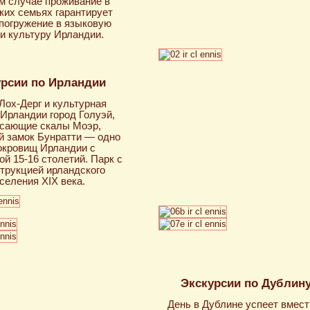
м случае проживание в
ких семьях гарантирует
погружение в языковую
и культуру Ирландии.
урсии по Ирландии
Лох-Дерг и культурная
Ирландии город Голуэй,
сающие скалы Моэр,
й замок Бунратти — одно
окровищ Ирландии с
ой 15-16 столетий. Парк с
трукцией ирландского
селения XIX века.
Экскурсии по Дублин
День в Дублине успеет вмест