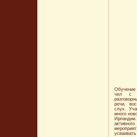
Обучение 
чел с у
разговор
речи, вос
слух. Уча
много нов
Ирландии.
активно
меропри
усваивать