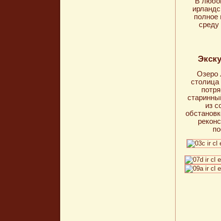
В любо
ирландс
полное 
среду 
Экск
Озеро 
столица 
потря
старинны
из с
обстановк
реконс
по