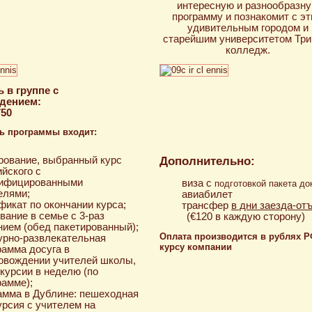
интересную и разнообразн
программу и познакомит с э
удивительным городом и
старейшим университетом Три
колледж.
 в группе с
дением:
750
ь программы входит:
Дополнительно:
рование, выбранный курс
ийского с
ифицированными
виза с
подготовкой пакета до
елями;
авиабилет
фикат по окончании курса;
трансфер
в дни заезда-от
вание в семье с 3-раз
(€120 в каждую сторону)
нием (обед пакетированный);
Оплата производится в рублях Р
урно-развлекательная
курсу компании
рамма досуга в
овождении учителей школы,
скурсии в неделю (по
рамме);
амма в Дублине: пешеходная
урсия с учителем на