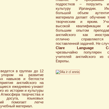
подростков – погрузить 
культуру Ирландии. Им
большой объем аутентич
материала делает обучение 
творческим и ярким. Учи
высокой квалификации
большим опытом преподав
английского как иностран
отлично справляютс
поставленной задачей. Не слу
Clare Language Cen
чрезвычайно популярен с
учителей английского из с
Европы.
ведется в группах до 12
пором на развитие
ных навыков и беглости
приятия английского на
щиеся ежедневно узнают
ого из истории и культуры
 Атмосфера творчества и
го досуга, языковых
ятий помогает легче
 учебный материал.