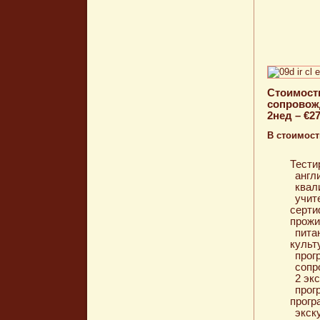
Стоимость
сопровож
2нед – €2
В стоимост
Тести
англ
квал
учит
серти
прожи
пита
культ
прог
сопр
2 эк
прог
прогр
экск