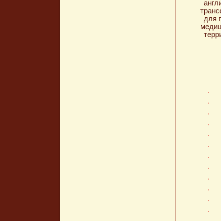
англ
транс
для 
медиц
терр