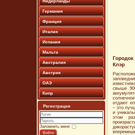
Нидерланды
Германия
Франция
Италия
Испания
Мальта
Городок
Австралия
Клэр
Австрия
Распол
заповедн
ОАЭ
известня
свыше 90
Кипр
аккумуля
солнечное
отдают ег
Регистрация
– это луч
и уникаль
этом ра
Логин
произрас
Пароль
Запомнить меня
дикора
впереме
Войти