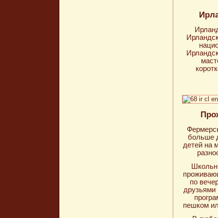
Ирла
Ирланд
Ирландск
наци
Ирландск
маст
корот
Про
Фермерс
больше д
детей на 
разно
Школьни
проживающ
по вече
друзьями 
програ
пешком ил