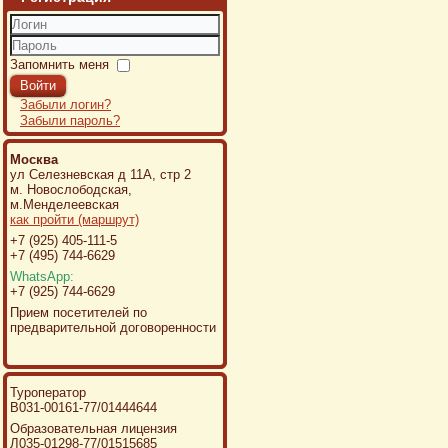
Логин
Пароль
Запомнить меня
Войти
Забыли логин?
Забыли пароль?
Москва
ул Селезневская д 11А, стр 2
м. Новослободская,
м.Менделеевская
как пройти (маршрут)
+7 (925) 405-111-5
+7 (495) 744-6629
WhatsApp:
+7 (925) 744-6629
Прием посетителей по
предварительной договоренности
Туроператор
В031-00161-77/01444644
Образовательная лицензия
Л035-01298-77/01515685