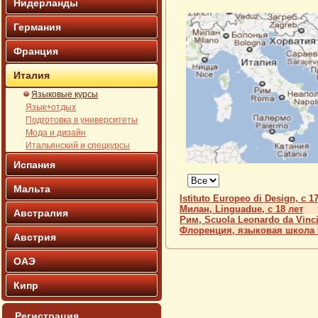
Нидерланды
Германия
Франция
Италия
Языковые курсы
Язык+отдых
Подготовка в университеты
Мода и дизайн
Итальянский и спецкурсы
Испания
Кол-
Мальта
во
Istituto Europeo di Design, с 1
строк:
Милан, Linguadue, с 18 лет
Австралия
Рим, Scuola Leonardo da Vinc
Флоренция, языковая школа 
Австрия
ОАЭ
Кипр
Регистрация