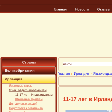
Главная
Новости
Отзывы
Страны
Великобритания
Главная
Ирландия
Язык+отдых
Ирландия
Языковые курсы
Язык+отдых - школьникам
11-17 лет - Индивидуалам
11-17 лет в Ирла
Школьным группам
Для деловых людей
Подготовка к экзаменам