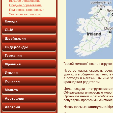
Высшее образование
Среднее образование
Подготовка к профессии
Учителям английского
Канада
США
Швейцария
Нидерланды
Германия
"своей комнате" после нагруже
Франция
Чувство языка, скорость речи
Италия
уроках и в общении за чаем, в
в походах в магазин. Ты и не 
Испания
ирландским родителям.
Цель поездки
–
погружение в 
Мальта
Обязательны интересные мероп
Организованный и разнообразны
Австралия
популярны программы
Английс
Австрия
Незабываемые
каникулы в Ир