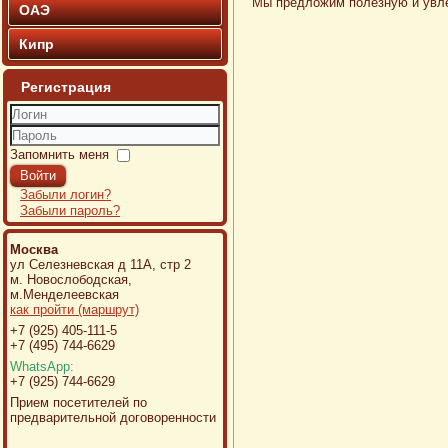
Мы предложим полезную и увле
ОАЭ
Кипр
Регистрация
Логин
Пароль
Запомнить меня
Войти
Забыли логин?
Забыли пароль?
Москва
ул Селезневская д 11А, стр 2
м. Новослободская,
м.Менделеевская
как пройти (маршрут)
+7 (925) 405-111-5
+7 (495) 744-6629
WhatsApp:
+7 (925) 744-6629
Прием посетителей по
предварительной договоренности