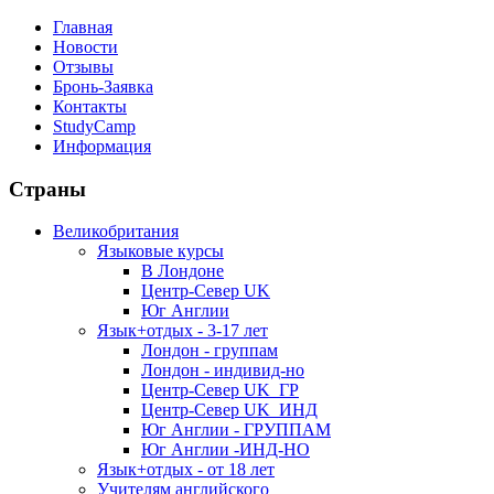
Главная
Новости
Отзывы
Бронь-Заявка
Контакты
StudyCamp
Информация
Страны
Великобритания
Языковые курсы
В Лондоне
Центр-Север UK
Юг Англии
Язык+отдых - 3-17 лет
Лондон - группам
Лондон - индивид-но
Центр-Север UK_ГР
Центр-Север UK_ИНД
Юг Англии - ГРУППАМ
Юг Англии -ИНД-НО
Язык+отдых - от 18 лет
Учителям английского