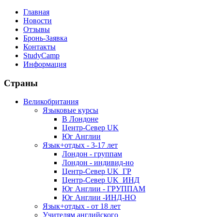
Главная
Новости
Отзывы
Бронь-Заявка
Контакты
StudyCamp
Информация
Страны
Великобритания
Языковые курсы
В Лондоне
Центр-Север UK
Юг Англии
Язык+отдых - 3-17 лет
Лондон - группам
Лондон - индивид-но
Центр-Север UK_ГР
Центр-Север UK_ИНД
Юг Англии - ГРУППАМ
Юг Англии -ИНД-НО
Язык+отдых - от 18 лет
Учителям английского