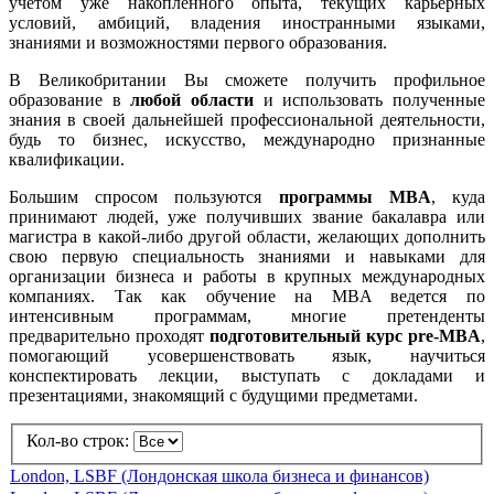
учетом уже накопленного опыта, текущих карьерных
условий, амбиций, владения иностранными языками,
знаниями и возможностями первого образования.
В Великобритании Вы сможете получить профильное
образование в
любой области
и использовать полученные
знания в своей дальнейшей профессиональной деятельности,
будь то бизнес, искусство, международно признанные
квалификации.
Большим спросом пользуются
программы MBA
, куда
принимают людей, уже получивших звание бакалавра или
магистра в какой-либо другой области, желающих дополнить
свою первую специальность знаниями и навыками для
организации бизнеса и работы в крупных международных
компаниях. Так как обучение на MBA ведется по
интенсивным программам, многие претенденты
предварительно проходят
подготовительный курс pre-MBA
,
помогающий усовершенствовать язык, научиться
конспектировать лекции, выступать с докладами и
презентациями, знакомящий с будущими предметами.
Кол-во строк:
London, LSBF (Лондонская школа бизнеса и финансов)