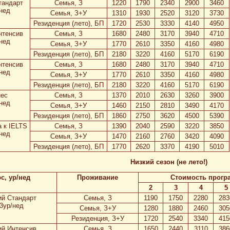
тандарт
Семья, З
1220
1790
2340
2900
3460
нед
Семья, З+У
1310
1930
2520
3120
3730
Резиденция (лето), БП
1720
2530
3330
4140
4950
нтенсив
Семья, З
1680
2480
3170
3940
4710
нед
Семья, З+У
1770
2610
3350
4160
4980
Резиденция (лето), БП
2180
3220
4160
5170
6190
нтенсив
Семья, З
1680
2480
3170
3940
4710
нед
Семья, З+У
1770
2610
3350
4160
4980
Резиденция (лето), БП
2180
3220
4160
5170
6190
нес
Семья, З
1370
2010
2630
3260
3900
нед
Семья, З+У
1460
2150
2810
3490
4170
Резиденция (лето), БП
1860
2750
3620
4500
5390
 к IELTS
Семья, З
1390
2040
2590
3220
3850
нед
Семья, З+У
1470
2160
2760
3420
4090
Резиденция (лето), БП
1770
2620
3370
4190
5010
Низкий сезон (не лето!)
с, ур/нед
Проживание
Стоимость прогр
2
3
4
5
й Стандарт
Семья, З
1190
1750
2280
283
3ур/нед
Семья, З+У
1280
1880
2460
305
Резиденция, З+У
1720
2540
3340
415
й Интенсив
Семья, З
1650
2440
3110
386