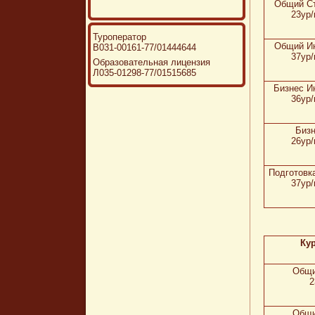
Общий С
23ур/
Туроператор
Общий И
В031-00161-77/01444644
37ур/
Образовательная лицензия
Л035-01298-77/01515685
Бизнес И
36ур/
Биз
26ур/
Подготовка
37ур/
Кур
Общи
2
Общи