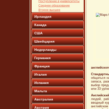
Поступление в университеты
Среднее образование
Второе высшее
Ирландия
Канада
США
Швейцария
Нидерланды
Германия
Франция
английског
Стандартны
Италия
общаться н
запаса, раз
Испания
выбор предл
или 33 ур/н
Мальта
Английски
людей, раб
Австралия
вводный ку
английском
Австрия