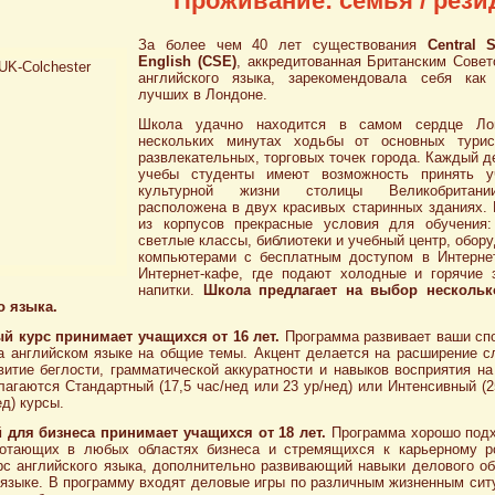
Проживание: семья / рез
За более чем 40 лет существования
Central 
English
(
CSE
)
, аккредитованная Британским Сове
английского языка, зарекомендовала себя как
лучших в Лондоне.
Школа удачно находится в самом сердце Ло
нескольких минутах ходьбы от основных турист
развлекательных, торговых точек города. Каждый д
учебы студенты имеют возможность принять у
культурной жизни столицы Великобрита
расположена в двух красивых старинных зданиях.
из корпусов прекрасные условия для обучения:
светлые классы, библиотеки и учебный центр, обор
компьютерами с бесплатным доступом в Интернет
Интернет-кафе, где подают холодные и горячие 
напитки.
Школа предлагает на выбор нескольк
о языка.
й курс принимает учащихся от 16 лет.
Программа развивает ваши сп
а английском языке на общие темы. Акцент делается на расширение с
витие беглости, грамматической аккуратности и навыков восприятия на
агаются Стандартный (17,5 час/нед или 23 ур/нед) или Интенсивный (2
ед) курсы.
й для бизнеса
принимает учащихся от
18 лет.
Программа хорошо под
отающих в любых областях бизнеса и стремящихся к карьерному ро
рс английского языка, дополнительно развивающий навыки делового о
 языке. В программу входят деловые игры по различным жизненным сит