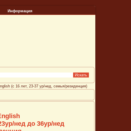
Информация
English (с 16 лет, 23-37 ур/нед, семья/резиденция)
English
ур/нед до 36ур/нед