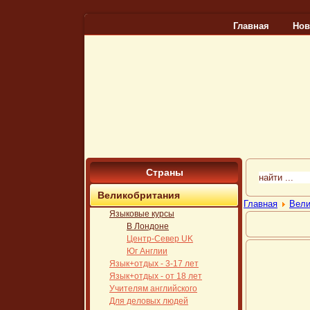
Главная
Нов
Страны
Великобритания
Главная
Вели
Языковые курсы
В Лондоне
Центр-Север UK
Юг Англии
Язык+отдых - 3-17 лет
Язык+отдых - от 18 лет
Учителям английского
Для деловых людей