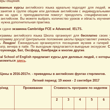
еры общения.
ванные курсы
английского языка идеально подходят для людей, 
 занятия в группе общим или деловым английским с индивидуальными
ин на один с преподавателем помогут преодолеть специфические 
 английском. Вы можете выбрать количество уроков и область изучения
 нужна дополнительная практика.
 к сдаче
экзамена Cambridge FCE и Advanced
,
IELTS.
граммы английского языка Школа организует для
бесплатно
своих 
рограмму досуга! Центральное положение школы предоставляет уникал
ть
Лондон
! Еженедельно организуются посещения музеев и галерей
еатр, вечера в пабе. По выходным предлагаются выездные экскурсии:
С
тоунхендж, Бат, Оксфорд, Кембридж и многие другие
.
al School of English предлагает
курсы для деловых людей
, с котор
акомиться
здесь
.
Цены в 2016-2017гг. - приведены в английских фунтах стерлингов.
Летний период: 19 июня - 2 сентября 2017
р/нед
Проживание
Стоимость программ по неделям
2
3
4
5
6