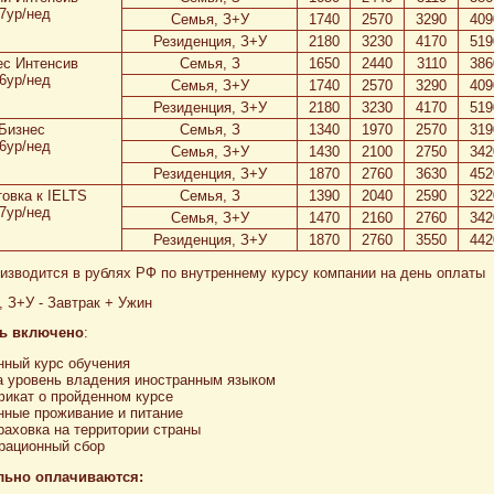
7ур/нед
Семья, З+У
1740
2570
3290
409
Резиденция, З+У
2180
3230
4170
519
ес Интенсив
Семья, З
1650
2440
3110
386
6ур/нед
Семья, З+У
1740
2570
3290
409
Резиденция, З+У
2180
3230
4170
519
Бизнес
Семья, З
1340
1970
2570
319
6ур/нед
Семья, З+У
1430
2100
2750
342
Резиденция, З+У
1870
2760
3630
452
овка к IELTS
Семья, З
1390
2040
2590
322
7ур/нед
Семья, З+У
1470
2160
2760
342
Резиденция, З+У
1870
2760
3550
442
изводится в рублях РФ по внутреннему курсу компании на день оплаты
к, З+У - Завтрак + Ужин
ть включено
:
ный курс обучения
а уровень владения иностранным языком
икат о пройденном курсе
ные проживание и питание
аховка на территории страны
рационный сбор
льно оплачиваются: