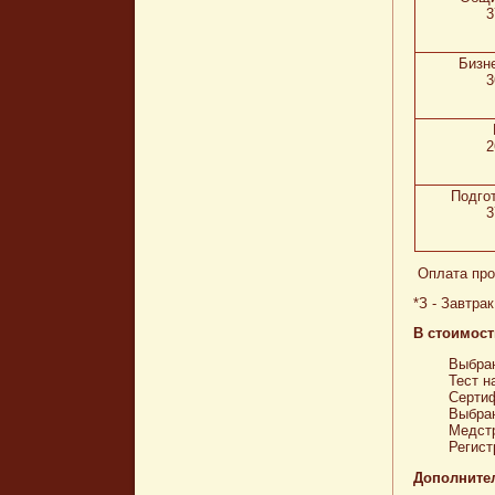
3
Бизн
3
2
Подгот
3
Оплата про
*З - Завтра
В стоимос
Выбран
Тест н
Сертиф
Выбран
Медстр
Регист
Дополните