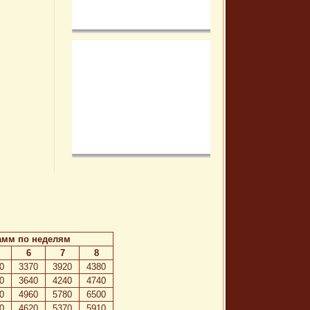
амм по неделям
6
7
8
0
3370
3920
4380
0
3640
4240
4740
0
4960
5780
6500
0
4620
5370
5910