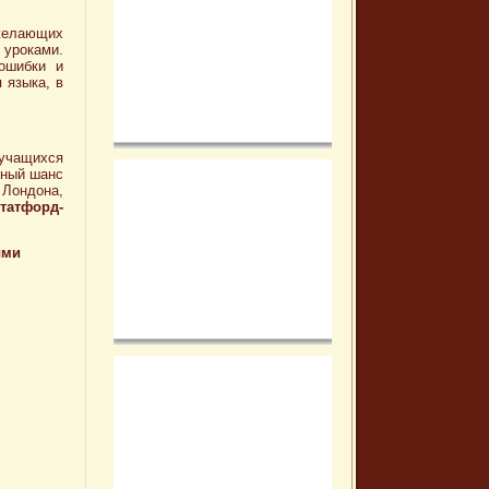
желающих
 уроками.
ошибки и
 языка, в
учащихся
ьный шанс
 Лондона,
татфорд-
ыми