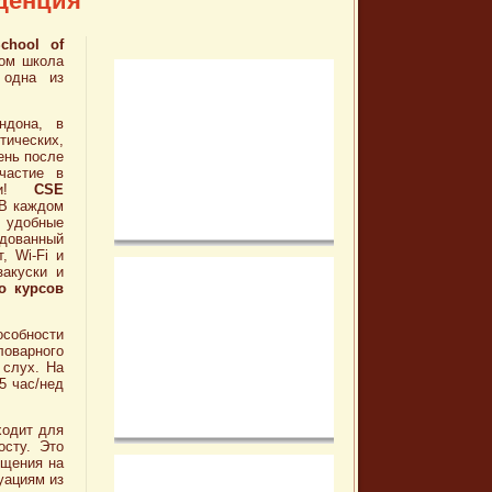
иденция
School of
том школа
 одна из
ндона, в
ических,
ень после
частие в
нии!
CSE
 В каждом
 удобные
удованный
, Wi-Fi и
закуски и
о курсов
особности
ловарного
 слух. На
5 час/нед
ходит для
сту. Это
бщения на
уациям из