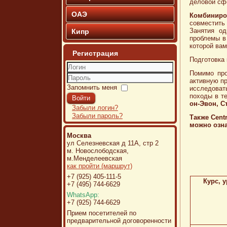
деловой сф
ОАЭ
Комбиниро
совместить
Занятия од
Кипр
проблемы в
которой вам
Регистрация
Подготовка
Помимо про
Логин
активную п
Пароль
Запомнить меня
исследова
походы в т
Войти
он-Эвон, С
Забыли логин?
Забыли пароль?
Также Centr
можно озн
Москва
ул Селезневская д 11А, стр 2
м. Новослободская,
м.Менделеевская
как пройти (маршрут)
+7 (925) 405-111-5
Курс, у
+7 (495) 744-6629
WhatsApp:
+7 (925) 744-6629
Прием посетителей по
предварительной договоренности